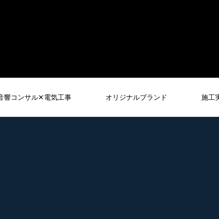
音響コンサル✕電気工事
オリジナルブランド
施工
音響レンタル
RENTAL