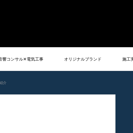
音響コンサル✕電気工事
オリジナルブランド
施工
紹介
音響レンタル
RENTAL