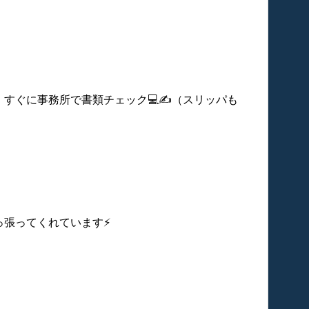
業務用音響などのレンタルサービス
電
すぐに事務所で書類チェック💻✍️（スリッパも
張ってくれています⚡️