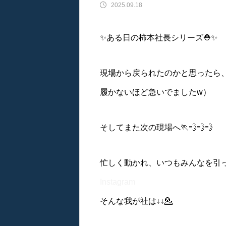
2025.09.18
✨ある日の柿本社長シリーズ⛑️✨
音響設備の取り付け
現場から戻られたのかと思ったら、
履かないほど急いでましたw）
そしてまた次の現場へ🏃💨💨💨
忙しく動かれ、いつもみんなを引っ
Instagram
そんな我が社は↓↓💁