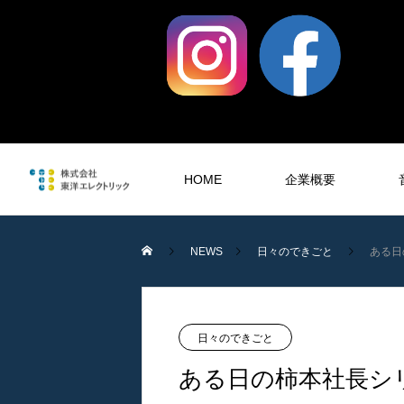
HOME
企業概要
NEWS
日々のできごと
ある日
音響工事
SOUND
日々のできごと
ある日の柿本社長シ