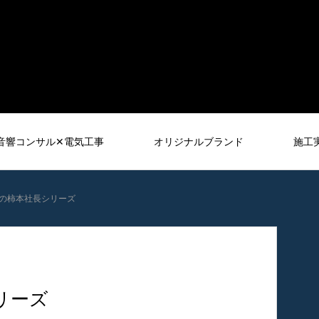
音響コンサル✕電気工事
オリジナルブランド
施工
の柿本社長シリーズ
音響レンタル
RENTAL
リーズ